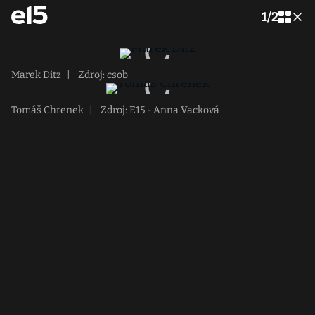
1
/
2
Marek Ditz
|
Zdroj: csob
Tomáš Chrenek
|
Zdroj: E15 - Anna Vacková