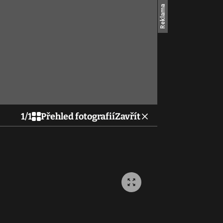
1
/
1
Přehled fotografií
Zavřít