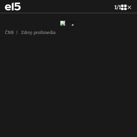
1
/
1
ČNB
|
Zdroj: profimedia