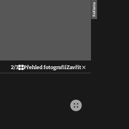
2
/
3
Přehled fotografií
Zavřít