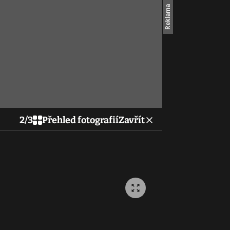
2
/
3
Přehled fotografií
Zavřít