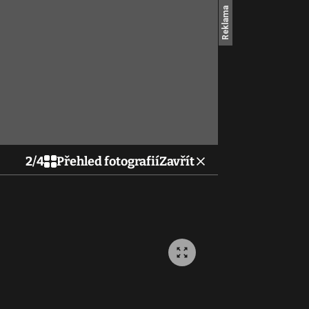
2
/
4
Přehled fotografií
Zavřít