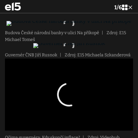
1
/
6
Budova České národní banky v ulici Na příkopě
|
Zdroj: E15
Michael Tomeš
Guvernér ČNB Jiří Rusnok
|
Zdroj: E15 Michaela Szkanderová
Očima guvernéra: Kdy skončí inflace?
|
Zdroj: Videohub