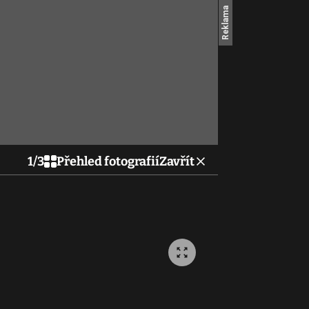
1
/
3
Přehled fotografií
Zavřít