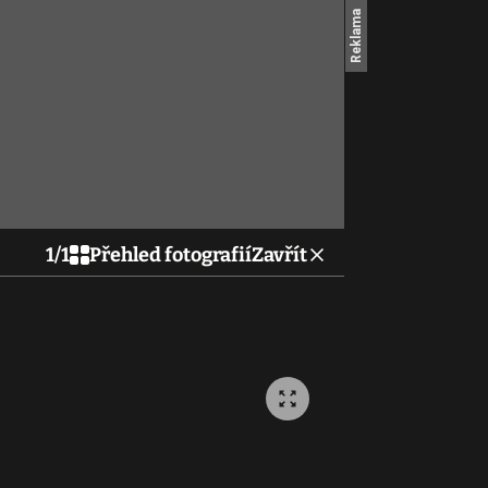
1
/
1
Přehled fotografií
Zavřít