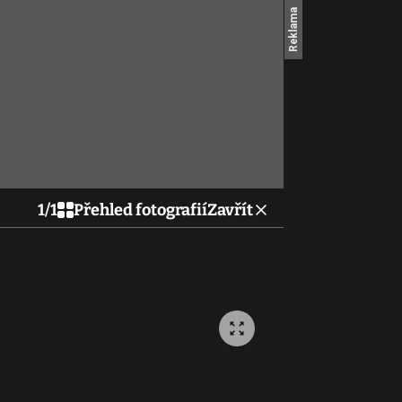
1
/
1
Přehled fotografií
Zavřít