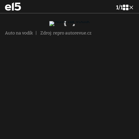
1
/
1
Auto na vodík
|
Zdroj: repro autorevue.cz