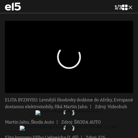
1
/
3
ELITA BYZNYSU: Levnější škodovky dodáme do Afriky, Evropané
dostanou elektromobily, říká Martin Jahn
|
Zdroj: Videohub
Martin Jahn, Škoda Auto
|
Zdroj: ŠKODA AUTO
Elita byznysu Jiřího Liebreicha (1. díl)
|
Zdroj: E15