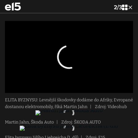
2
/
3
ELITA BYZNYSU: Levnější škodovky dodáme do Afriky, Evropané
dostanou elektromobily, říká Martin Jahn
|
Zdroj: Videohub
Martin Jahn, Škoda Auto
|
Zdroj: ŠKODA AUTO
Elita byznysu Jiřího Liebreicha (1. díl)
|
Zdroj: E15