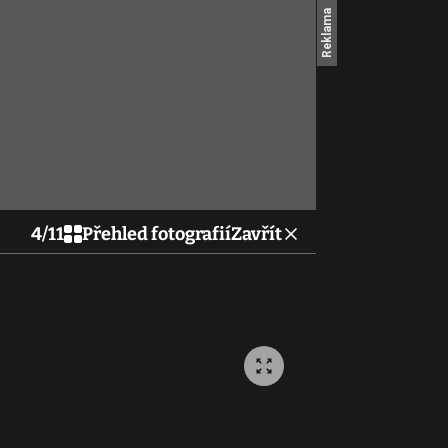
4
/
11
Přehled fotografií
Zavřít