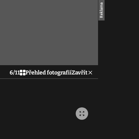
6
/
11
Přehled fotografií
Zavřít