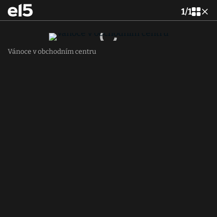
1
/
1
Vánoce v obchodním centru