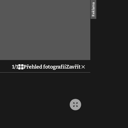
1
/
1
Přehled fotografií
Zavřít