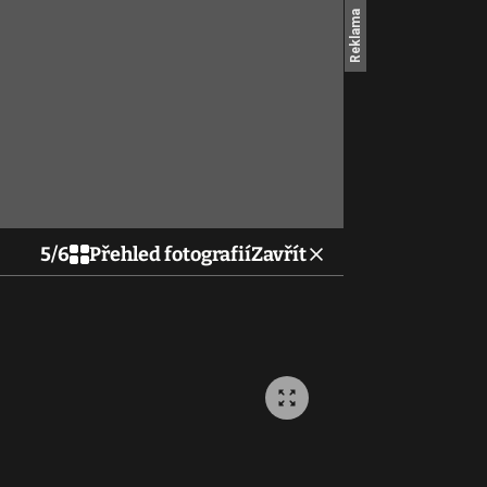
5
/
6
Přehled fotografií
Zavřít