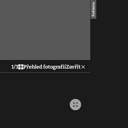
1
/
3
Přehled fotografií
Zavřít