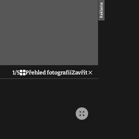
1
/
5
Přehled fotografií
Zavřít