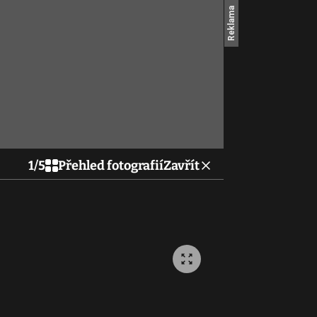
1
/
5
Přehled fotografií
Zavřít