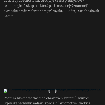
CSG, tedy Czechoslovak Group, je česká průmyslově-
technologická skupina, která patří mezi nejvýznamnější
evropské hráče v obranném průmyslu.
|
Zdroj: Czechoslovak
Group
Podniká hlavně v oblastech obranných systémů, munice,
vojenské techniky, radarů, speciální automotive výroby a