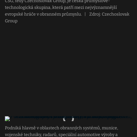
CSG, tedy Czechoslovak Group, je česká průmyslově-
technologická skupina, která patří mezi nejvýznamnější
evropské hráče v obranném průmyslu.
|
Zdroj: Czechoslovak
Group
Podniká hlavně v oblastech obranných systémů, munice,
vojenské techniky, radarů, speciální automotive výroby a