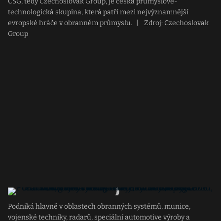
CSG, tedy Czechoslovak Group, je česká průmyslově-
technologická skupina, která patří mezi nejvýznamnější
evropské hráče v obranném průmyslu.
|
Zdroj: Czechoslovak
Group
Podniká hlavně v oblastech obranných systémů, munice,
vojenské techniky, radarů, speciální automotive výroby a