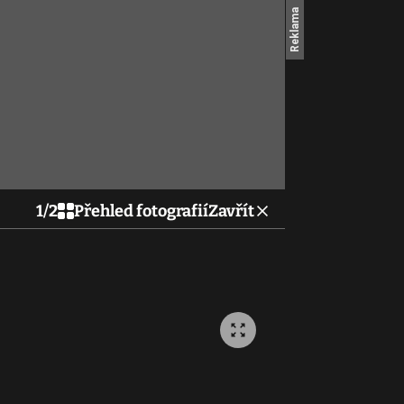
1
/
2
Přehled fotografií
Zavřít