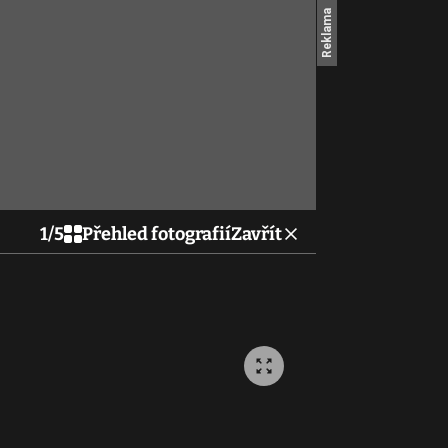
1
/
5
Přehled fotografií
Zavřít