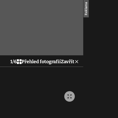
1
/
6
Přehled fotografií
Zavřít