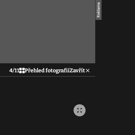
4
/
11
Přehled fotografií
Zavřít