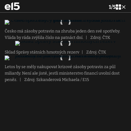
1
/
5
Česko má zásoby potravin na zhruba jeden den své spotřeby.
Vláda by ráda zvýšila číslo na patnáct dní.
|
Zdroj: ČTK
Sklad Správy státních hmotných rezerv
|
Zdroj: ČTK
Letos by se měly nakupovat krizové zásoby potravin za půl
miliardy. Není ale jisté, jestli ministerstvo financí uvolní dost
peněz.
|
Zdroj: Szkanderová Michaela / E15