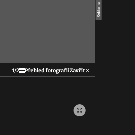
1
/
2
Přehled fotografií
Zavřít