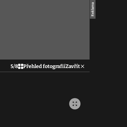
5
/
8
Přehled fotografií
Zavřít