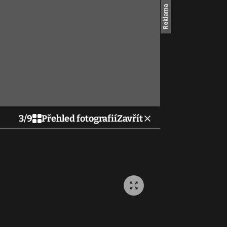
3
/
9
Přehled fotografií
Zavřít