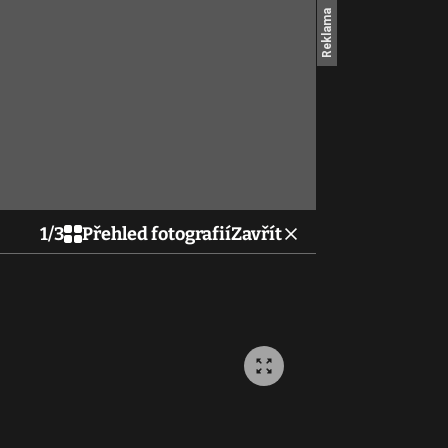
1
/
3
Přehled fotografií
Zavřít