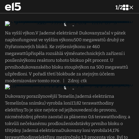
1
/
2
Na vyšší výkon.V Jaderné elektrárně Dukovanyzačal v pátek
naplnofungovat ve vyšším výkonu500 megawattů druhý ze
čtyřatomových bloků. Ke zvýšenívýkonu ze 460
megawattůpřispěla rozsáhlá výměnatechnických zařízení i
posílenívýkonu reaktoru tohoto blokuo pět procent. U
prvníhodukovanského bloku stouplvýkon na 500 megawattů
užpředloni. V pořadí třetí blokbude za stejným účelem
modernizovánv tomto roce.
|
Zdroj: ctk
Dukovany porazilynovější Temelín.Jaderná elektrárna
Temelín(na snímku) vyrobila loni13,82 terawatthodiny
elektřiny.To je sice nejvíce od jejíhouvedení do provozu,
nicménězdroj přesto zaostal za plánemo 0,6 terawatthodiny, a
tokvůli nečekanému prodlouženíodstávky prvního bloku o
třitýdny. Jaderná elektrárnaDukovany loni vyrobila14,176
terawatthodinyelektřiny, meziročněo 1,3 procenta více. Byl to