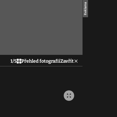
1
/
5
Přehled fotografií
Zavřít