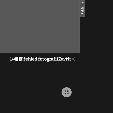
1
/
4
Přehled fotografií
Zavřít