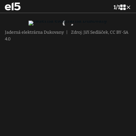
1
/
1
Jaderná elektrárna Dukovany
|
Zdroj: Jiří Sedláček, CC BY-SA
4.0