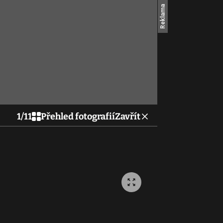
1
/
11
Přehled fotografií
Zavřít