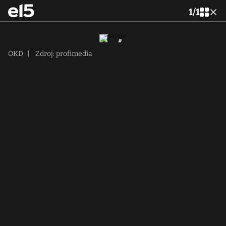
1
/
1
OKD
|
Zdroj: profimedia