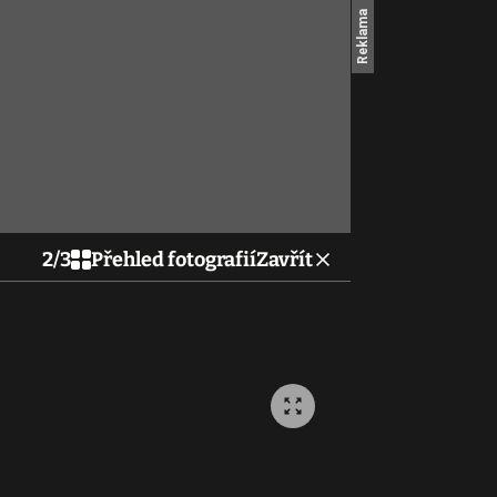
2
/
3
Přehled fotografií
Zavřít