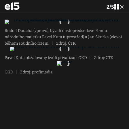
2
/
5
Rudolf Doucha (vpravo), bývalí místopředsedové Fondu
národního majetku Pavel Kuta (uprostřed) a Jan Škurka (vlevo)
během soudního řízení.
|
Zdroj: ČTK
Pavel Kuta obžalovaný kvůli privatizaci OKD
|
Zdroj: CTK
OKD
|
Zdroj: profimedia