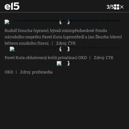
3
/
5
Rudolf Doucha (vpravo), bývalí místopředsedové Fondu
národního majetku Pavel Kuta (uprostřed) a Jan Škurka (vlevo)
během soudního řízení.
|
Zdroj: ČTK
Pavel Kuta obžalovaný kvůli privatizaci OKD
|
Zdroj: CTK
OKD
|
Zdroj: profimedia