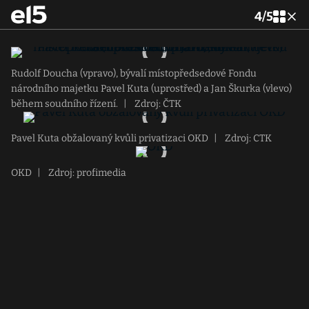
4
/
5
Rudolf Doucha (vpravo), bývalí místopředsedové Fondu
národního majetku Pavel Kuta (uprostřed) a Jan Škurka (vlevo)
během soudního řízení.
|
Zdroj: ČTK
Pavel Kuta obžalovaný kvůli privatizaci OKD
|
Zdroj: CTK
OKD
|
Zdroj: profimedia