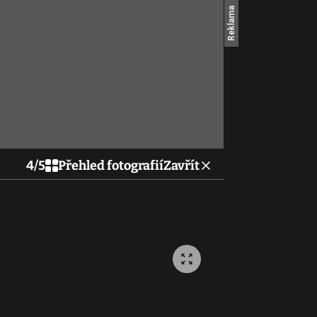
4
/
5
Přehled fotografií
Zavřít