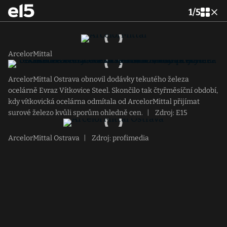
1
/
5
ArcelorMittal
ArcelorMittal Ostrava obnovil dodávky tekutého železa
ocelárně Evraz Vítkovice Steel. Skončilo tak čtyřměsíční období,
kdy vítkovická ocelárna odmítala od ArcelorMittal přijímat
surové železo kvůli sporům ohledně cen.
|
Zdroj: E15
ArcelorMittal Ostrava
|
Zdroj: profimedia