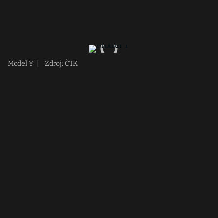
Model Y
|
Zdroj: ČTK