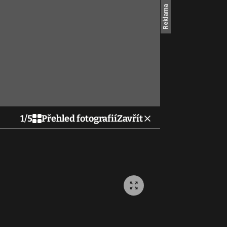
1
/
5
Přehled fotografií
Zavřít