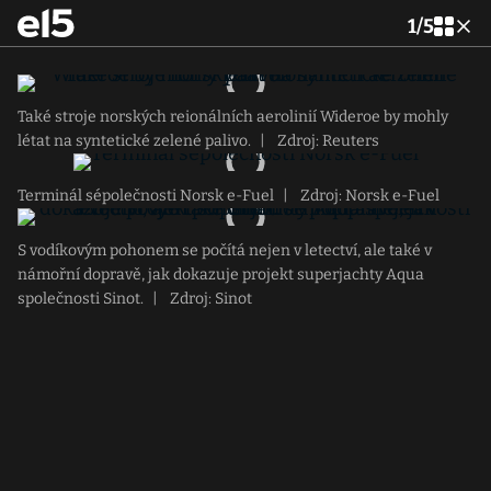
1
/
5
Také stroje norských reionálních aerolinií Wideroe by mohly
létat na syntetické zelené palivo.
|
Zdroj: Reuters
Terminál sépolečnosti Norsk e-Fuel
|
Zdroj: Norsk e-Fuel
S vodíkovým pohonem se počítá nejen v letectví, ale také v
námořní dopravě, jak dokazuje projekt superjachty Aqua
společnosti Sinot.
|
Zdroj: Sinot