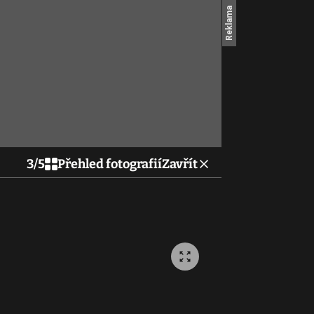
3
/
5
Přehled fotografií
Zavřít