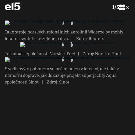
1
/
5
Také stroje norských reionálních aerolinií Wideroe by mohly
létat na syntetické zelené palivo.
|
Zdroj: Reuters
Terminál sépolečnosti Norsk e-Fuel
|
Zdroj: Norsk e-Fuel
S vodíkovým pohonem se počítá nejen v letectví, ale také v
námořní dopravě, jak dokazuje projekt superjachty Aqua
společnosti Sinot.
|
Zdroj: Sinot